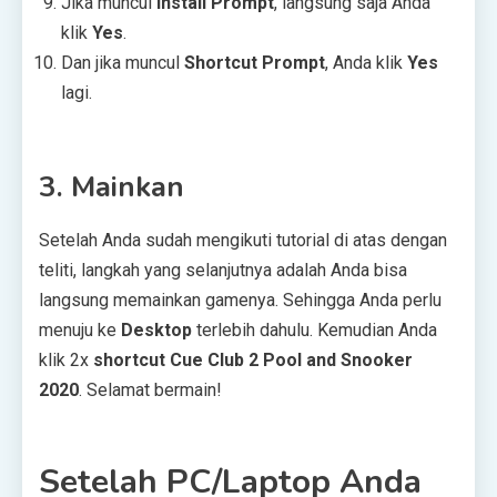
Jika muncul
Install Prompt
, langsung saja Anda
klik
Yes
.
Dan jika muncul
Shortcut Prompt
, Anda klik
Yes
lagi.
3. Mainkan
Setelah Anda sudah mengikuti tutorial di atas dengan
teliti, langkah yang selanjutnya adalah Anda bisa
langsung memainkan gamenya. Sehingga Anda perlu
menuju ke
Desktop
terlebih dahulu. Kemudian Anda
klik 2x
shortcut Cue Club 2 Pool and Snooker
2020
. Selamat bermain!
Setelah PC/Laptop Anda