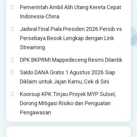
Pemerintah Ambil Alih Utang Kereta Cepat
Indonesia-China
Jadwal Final Piala Presiden 2026 Persib vs
Persebaya Besok Lengkap dengan Link
Streaming
DPK BKPRMI Mappedeceng Resmi Dilantik
Saldo DANA Gratis 1 Agustus 2026 Siap
Diklaim untuk Jajan Kamu, Cek di Sini
Koorsup KPK Tinjau Proyek MYP Sulsel,
Dorong Mitigasi Risiko dan Penguatan
Pengawasan