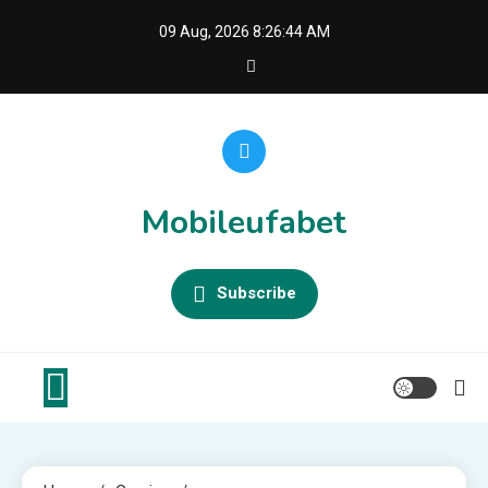
Skip
09 Aug, 2026
8:26:44 AM
to
content
Mobileufabet
Subscribe