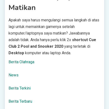
Matikan
Apakah saya harus mengulangi semua langkah di atas
lagi untuk memainkan gamenya setelah
komputer/laptopnya saya matikan? Jawabannya
adalah tidak. Anda hanya perlu klik 2x
shortcut Cue
Club 2 Pool and Snooker 2020
yang terletak di
Desktop
komputer atau laptop Anda.
Berita Olahraga
News
Berita Terkini
Berita Terbaru