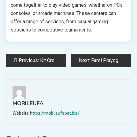
come together to play video games, whether on PCs,
consoles, or arcade machines. These centers can
offer a range of services, from casual gaming
sessions to competitive tournaments.
Post
Previous:
Kit Creator Weekly Updates – 2025-07-11
Next:
Farel Prayoga Ungkap Kekecewaan: Uang Hasil Manggung Diduga Digunakan Keluarga Tanpa Izin
navigation
MOBILEUFA
Website
https://mobileufabet.biz/