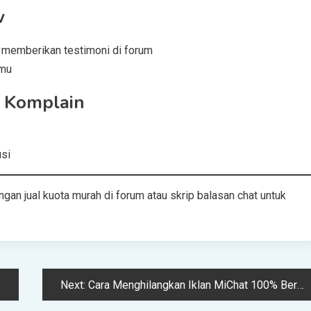
w
k memberikan testimoni di forum
nmu
i Komplain
usi
gan jual kuota murah di forum atau skrip balasan chat untuk
Next:
Cara Menghilangkan Iklan MiChat 100% Berhasil