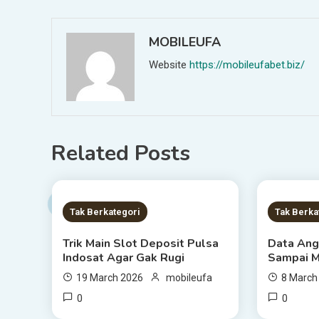
navigation
MOBILEUFA
Website
https://mobileufabet.biz/
Related Posts
1 MIN READ
1 MIN
Tak Berkategori
Tak Berka
Trik Main Slot Deposit Pulsa
Data Ang
Indosat Agar Gak Rugi
Sampai 
19 March 2026
mobileufa
8 March
0
0