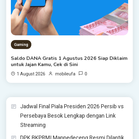
Gaming
Saldo DANA Gratis 1 Agustus 2026 Siap Diklaim
untuk Jajan Kamu, Cek di Sini
0
1 August 2026
mobileufa
Jadwal Final Piala Presiden 2026 Persib vs
Persebaya Besok Lengkap dengan Link
Streaming
DPK BKPRMI Mappedeceng Resmi Dilantik