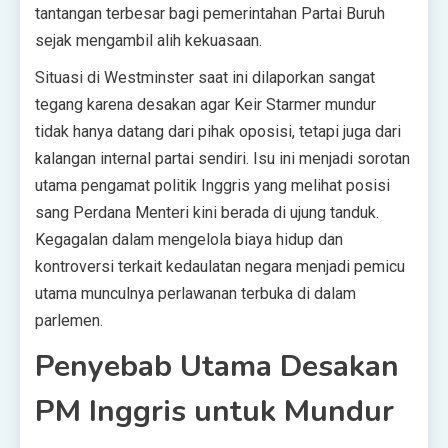
tantangan terbesar bagi pemerintahan Partai Buruh
sejak mengambil alih kekuasaan.
Situasi di Westminster saat ini dilaporkan sangat
tegang karena desakan agar Keir Starmer mundur
tidak hanya datang dari pihak oposisi, tetapi juga dari
kalangan internal partai sendiri. Isu ini menjadi sorotan
utama pengamat politik Inggris yang melihat posisi
sang Perdana Menteri kini berada di ujung tanduk.
Kegagalan dalam mengelola biaya hidup dan
kontroversi terkait kedaulatan negara menjadi pemicu
utama munculnya perlawanan terbuka di dalam
parlemen.
Penyebab Utama Desakan
PM Inggris untuk Mundur