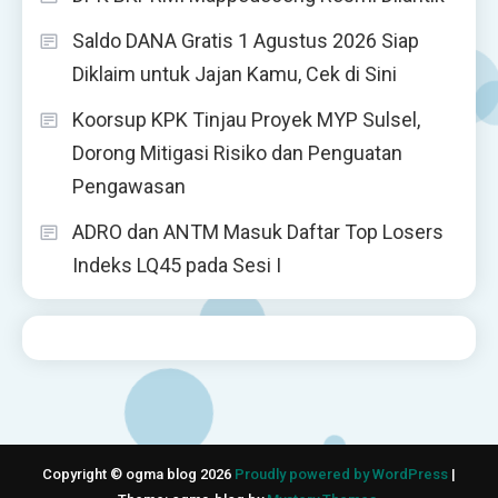
Saldo DANA Gratis 1 Agustus 2026 Siap
Diklaim untuk Jajan Kamu, Cek di Sini
Koorsup KPK Tinjau Proyek MYP Sulsel,
Dorong Mitigasi Risiko dan Penguatan
Pengawasan
ADRO dan ANTM Masuk Daftar Top Losers
Indeks LQ45 pada Sesi I
Copyright © ogma blog 2026
Proudly powered by WordPress
|