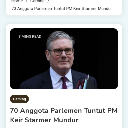
Home
Gaming
70 Anggota Parlemen Tuntut PM Keir Starmer Mundur
3 MINS READ
Gaming
70 Anggota Parlemen Tuntut PM
Keir Starmer Mundur