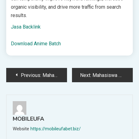
organic visibility, and drive more traffic from search
results.
Jasa Backlink
Download Anime Batch
Post
Previous:
Mahasiswa Prodi KPI UIN Palopo Kunjungan Media Palopo Pos
Next:
Mahasiswa Konsentrasi Tata Rias Angkatan 2023 Jurusan Pariwisata dan Perhotelan FT UNM Gelar Pagelaran Tata Rias “Infinityvoire” di Phinisi Point Mall Makassar
navigation
MOBILEUFA
Website
https://mobileufabet.biz/