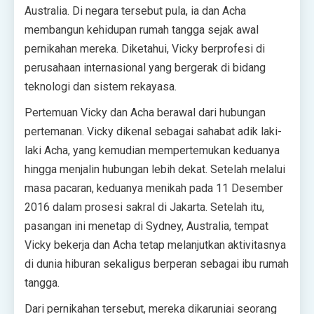
Australia. Di negara tersebut pula, ia dan Acha
membangun kehidupan rumah tangga sejak awal
pernikahan mereka. Diketahui, Vicky berprofesi di
perusahaan internasional yang bergerak di bidang
teknologi dan sistem rekayasa.
Pertemuan Vicky dan Acha berawal dari hubungan
pertemanan. Vicky dikenal sebagai sahabat adik laki-
laki Acha, yang kemudian mempertemukan keduanya
hingga menjalin hubungan lebih dekat. Setelah melalui
masa pacaran, keduanya menikah pada 11 Desember
2016 dalam prosesi sakral di Jakarta. Setelah itu,
pasangan ini menetap di Sydney, Australia, tempat
Vicky bekerja dan Acha tetap melanjutkan aktivitasnya
di dunia hiburan sekaligus berperan sebagai ibu rumah
tangga.
Dari pernikahan tersebut, mereka dikaruniai seorang