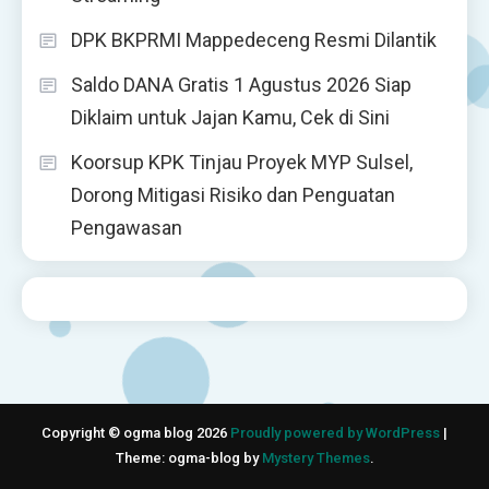
DPK BKPRMI Mappedeceng Resmi Dilantik
Saldo DANA Gratis 1 Agustus 2026 Siap
Diklaim untuk Jajan Kamu, Cek di Sini
Koorsup KPK Tinjau Proyek MYP Sulsel,
Dorong Mitigasi Risiko dan Penguatan
Pengawasan
Copyright © ogma blog 2026
Proudly powered by WordPress
|
Theme: ogma-blog by
Mystery Themes
.