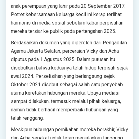
anak perempuan yang lahir pada 20 September 2017.
Potret kebersamaan keluarga kecil ini kerap terlihat
harmonis di media sosial sebelum kabar perpisahan
mereka tersiar ke publik pada pertengahan 2025.
Berdasarkan dokumen yang diperoleh dari Pengadilan
Agama Jakarta Selatan, perceraian Vicky dan Acha
diputus pada 1 Agustus 2025. Dalam putusan itu
disebutkan bahwa keduanya telah hidup terpisah sejak
awal 2024. Perselisihan yang berlangsung sejak
Oktober 2021 disebut sebagai salah satu penyebab
utama keretakan hubungan mereka. Upaya mediasi
sempat dilakukan, termasuk melalui pihak keluarga,
namun tidak berhasil memperbaiki hubungan yang
telah renggang.
Meskipun hubungan pernikahan mereka berakhir, Vicky
dan Acha sepakat untuk tetap menjalankan tanggung