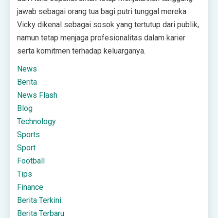
jawab sebagai orang tua bagi putri tunggal mereka.
Vicky dikenal sebagai sosok yang tertutup dari publik,
namun tetap menjaga profesionalitas dalam karier
serta komitmen terhadap keluarganya.
News
Berita
News Flash
Blog
Technology
Sports
Sport
Football
Tips
Finance
Berita Terkini
Berita Terbaru