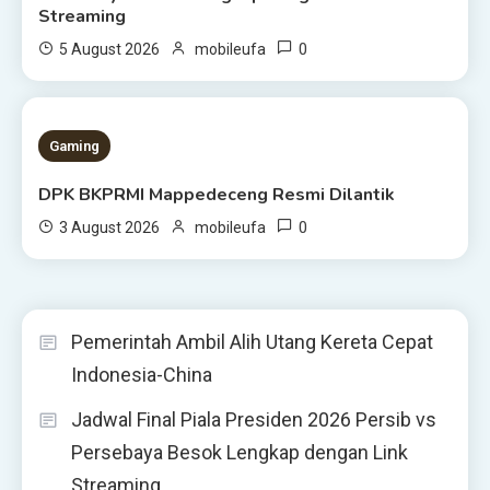
Streaming
0
5 August 2026
mobileufa
1 MIN READ
Gaming
DPK BKPRMI Mappedeceng Resmi Dilantik
0
3 August 2026
mobileufa
Pemerintah Ambil Alih Utang Kereta Cepat
Indonesia-China
Jadwal Final Piala Presiden 2026 Persib vs
Persebaya Besok Lengkap dengan Link
Streaming