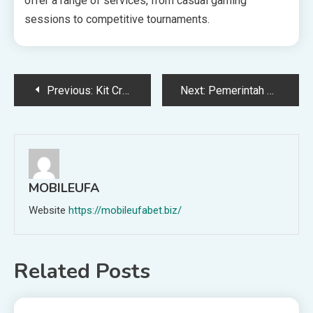
offer a range of services, from casual gaming
sessions to competitive tournaments.
Post
Previous:
Kit Creator Weekly Updates – 2025-10-03
Next:
Pemerintah Perkuat Hilirisasi Komoditas Pertanian, akan Buka 1,6 Juta Lapangan Kerja
navigation
MOBILEUFA
Website
https://mobileufabet.biz/
Related Posts