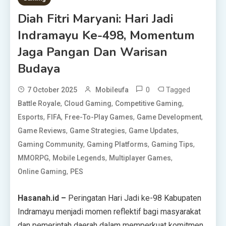
Diah Fitri Maryani: Hari Jadi
Indramayu Ke-498, Momentum
Jaga Pangan Dan Warisan
Budaya
0
Tagged
7 October 2025
Mobileufa
,
,
,
Battle Royale
Cloud Gaming
Competitive Gaming
,
,
,
,
Esports
FIFA
Free-To-Play Games
Game Development
,
,
,
Game Reviews
Game Strategies
Game Updates
,
,
,
Gaming Community
Gaming Platforms
Gaming Tips
,
,
,
MMORPG
Mobile Legends
Multiplayer Games
,
Online Gaming
PES
Hasanah.id –
Peringatan Hari Jadi ke-98 Kabupaten
Indramayu menjadi momen reflektif bagi masyarakat
dan pemerintah daerah dalam memperkuat komitmen