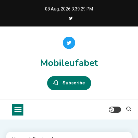
Skip
08 Aug, 2026
3:39:29 PM
to
content
Mobileufabet
Subscribe