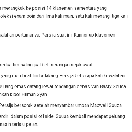
es merangkak ke posisi 14 klasemen sementara yang
leksi enam poin dari lima kali main, satu kali menang, tiga kali
lahan pertamanya. Persija saat ini, Runner up klasemen
dua tim saling jual beli serangan sejak awal.
ang membuat lini belakang Persija beberapa kali kewalahan.
Peluang emas datang lewat tendangan bebas Van Basty Sousa,
kan kiper Hilman Syah.
Persija bersorak setelah menyambar umpan Maxwell Souza.
 berdiri dalam posisi offside. Sousa kembali mendapat peluang
sih terlalu pelan.