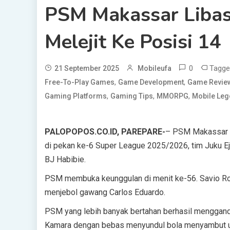
PSM Makassar Libas 
Melejit Ke Posisi 14
0
Tagg
21 September 2025
Mobileufa
,
,
Free-To-Play Games
Game Development
Game Revie
,
,
,
Gaming Platforms
Gaming Tips
MMORPG
Mobile Le
PALOPOPOS.CO.ID, PAREPARE-
– PSM Makassar m
di pekan ke-6 Super League 2025/2026, tim Juku Ej
BJ Habibie.
PSM membuka keunggulan di menit ke-56. Savio Ro
menjebol gawang Carlos Eduardo.
PSM yang lebih banyak bertahan berhasil menggand
Kamara dengan bebas menyundul bola menyambut u