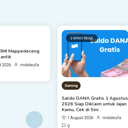
 READ
2 MINS READ
RMI Mappedeceng
lantik
t 2026
mobileufa
Gaming
Saldo DANA Gratis 1 Agustu
2026 Siap Diklaim untuk Jajan
Kamu, Cek di Sini
1 August 2026
mobileufa
0