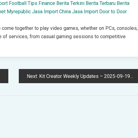
port
Football
Tips
Finance
Berita Terkini
Berita Terbaru
Berita
net Myrepublic
Jasa Import China
Jasa Import Door to Door
 come together to play video games, whether on PCs, consoles,
e of services, from casual gaming sessions to competitive
Next:
Kit Creator Weekly Updates – 2025-09-19