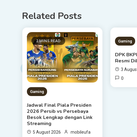
Related Posts
2 MINS READ
1 MIN
Gaming
DPK BKP
Resmi Di
3 Augus
0
Gaming
Jadwal Final Piala Presiden
2026 Persib vs Persebaya
Besok Lengkap dengan Link
Streaming
5 August 2026
mobileufa