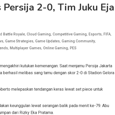
Persija 2-0, Tim Juku Eja
ed
,
,
,
,
,
Battle Royale
Cloud Gaming
Competitive Gaming
Esports
FIFA
,
,
,
,
ws
Game Strategies
Game Updates
Gaming Community
,
,
,
gends
Multiplayer Games
Online Gaming
PES
engakhiri kutukan kemenangan. Saat menjamu Persija Jakarta
a berhasil melibas sang tamu dengan skor 2-0 di Stadion Gelora
berto melepaskan tendangan keras lewat set piece untuk
akan keunggulan lewat serangan balik pada menit ke-79. Abu
mpan dari Rizky Eka Pratama.