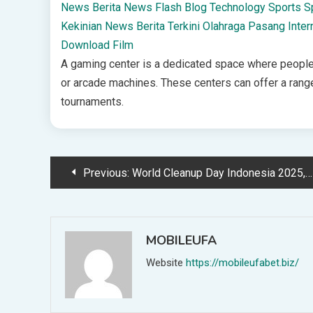
News
Berita
News Flash
Blog
Technology
Sports
S
Kekinian
News
Berita Terkini
Olahraga
Pasang Inter
Download Film
A gaming center is a dedicated space where people
or arcade machines. These centers can offer a rang
tournaments.
Post
Previous:
World Cleanup Day Indonesia 2025, Wali Kota Cimahi Ajak Masyarakat Kerja Bakti Masal
navigation
MOBILEUFA
Website
https://mobileufabet.biz/