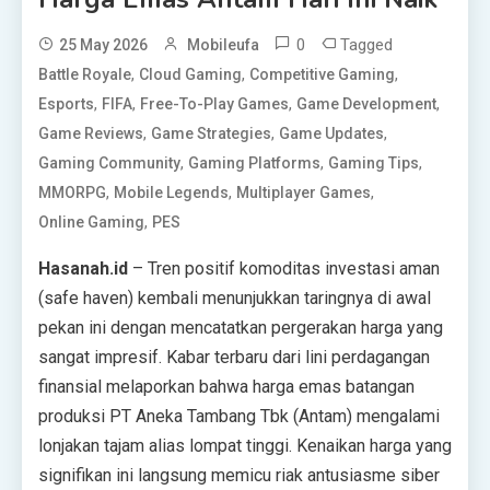
0
Tagged
25 May 2026
Mobileufa
,
,
,
Battle Royale
Cloud Gaming
Competitive Gaming
,
,
,
,
Esports
FIFA
Free-To-Play Games
Game Development
,
,
,
Game Reviews
Game Strategies
Game Updates
,
,
,
Gaming Community
Gaming Platforms
Gaming Tips
,
,
,
MMORPG
Mobile Legends
Multiplayer Games
,
Online Gaming
PES
Hasanah.id
– Tren positif komoditas investasi aman
(safe haven) kembali menunjukkan taringnya di awal
pekan ini dengan mencatatkan pergerakan harga yang
sangat impresif. Kabar terbaru dari lini perdagangan
finansial melaporkan bahwa harga emas batangan
produksi PT Aneka Tambang Tbk (Antam) mengalami
lonjakan tajam alias lompat tinggi. Kenaikan harga yang
signifikan ini langsung memicu riak antusiasme siber