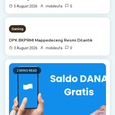
0
5 August 2026
mobileufa
1 MIN READ
Gaming
DPK BKPRMI Mappedeceng Resmi Dilantik
0
3 August 2026
mobileufa
2 MINS READ