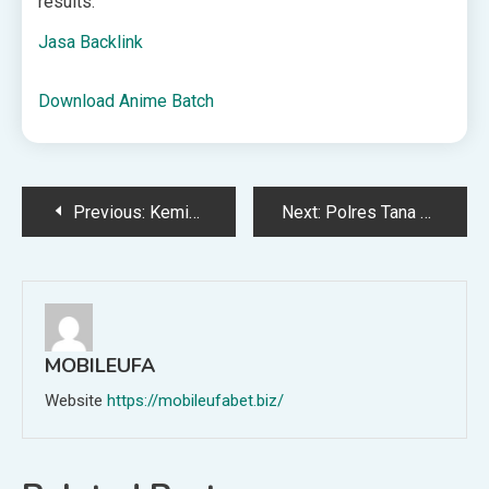
results.
Jasa Backlink
Download Anime Batch
Post
Previous:
Kemiskinan dan Kutukan Sumber Daya Alam
Next:
Polres Tana Toraja Sembelih 4 Ekor Sapi Kurban, Kapolres Jadi Khatib Idul Adha di Masjid Baitul Makmur
navigation
MOBILEUFA
Website
https://mobileufabet.biz/