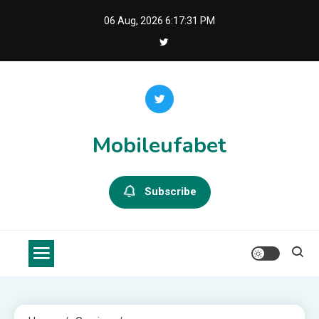
Skip
06 Aug, 2026
6:17:32 PM
to
content
Mobileufabet
Subscribe